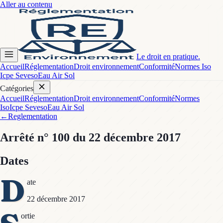
Aller au contenu
Le droit en pratique.
Accueil
Réglementation
Droit environnement
Conformité
Normes Iso
Icpe Seveso
Eau Air Sol
Catégories
Accueil
Réglementation
Droit environnement
Conformité
Normes
Iso
Icpe Seveso
Eau Air Sol
←
Reglementation
Arrêté
n° 100
du 22 décembre 2017
Dates
D
ate
22 décembre 2017
ortie