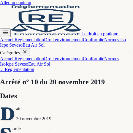
Aller au contenu
Le droit en pratique.
Accueil
Réglementation
Droit environnement
Conformité
Normes Iso
Icpe Seveso
Eau Air Sol
Catégories
Accueil
Réglementation
Droit environnement
Conformité
Normes
Iso
Icpe Seveso
Eau Air Sol
←
Reglementation
Arrêté
n° 10
du 20 novembre 2019
Dates
D
ate
20 novembre 2019
ortie