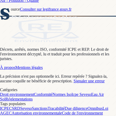
Air - Pollution - Qualité
S
ource
Consulter sur legifrance.gouv.fr
Décrets, arrêtés, normes ISO, conformité ICPE et REP. Le droit de
l'environnement décrypté, lu et traduit pour les professionnels et les
juristes.
À propos
Mentions légales
La précision n'est pas optionnelle ici. Erreur repérée ? Signalez-la,
aucune coquille ne bénéficie de prescription.
Signaler une erreur
Catégories
Droit environnement
Conformité
Normes Iso
Icpe Seveso
Eau Air
Sol
Réglementations
Tags populaires
ICPE
CSRD
Seveso
Sanctions
Traçabilité
Due diligence
Omnibus
Loi
AGEC
Autorisation environnementale
Code de l'environnement