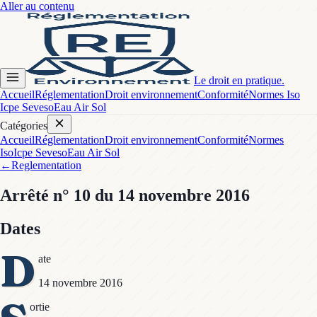
Aller au contenu
Le droit en pratique.
Accueil
Réglementation
Droit environnement
Conformité
Normes Iso
Icpe Seveso
Eau Air Sol
Catégories
Accueil
Réglementation
Droit environnement
Conformité
Normes
Iso
Icpe Seveso
Eau Air Sol
←
Reglementation
Arrêté
n° 10
du 14 novembre 2016
Dates
D
ate
14 novembre 2016
ortie