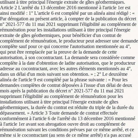
utilisant à titre principal l'énergie extraite de gîtes géothermiques.
Article 2 L'arrêté du 13 décembre 2016 mentionné à l'article 1er est
ainsi modifié : 1° L'article 6 est complété par un alinéa ainsi rédigé : «
Par dérogation au présent article, à compter de la publication du décret
n° 2021-577 du 11 mai 2021 supprimant l'éligibilité au complément de
rémunération pour les installations utilisant à titre principal l'énergie
extraite de gîtes géothermiques, pour bénéficier d'un contrat de
complément de rémunération, le producteur peut adresser une demande
complète sauf pour ce qui concerne l'autorisation mentionnée au 4°,
qui peut être remplacée par la preuve de la demande de cette
autorisation, à son cocontractant. La demande sera considérée comme
complète à la date d'obtention de ladite autorisation, que le producteur
adresse au cocontractant, avec les autres éléments mentionnés au 4°,
dans un délai d'un mois suivant son obtention. » ; 2° Le deuxième
alinéa de l'article 9 est complété par la phrase suivante : « Pour les
demandes complètes de contrat déposées à l'issue d'un délai de deux
mois après la publication du décret n° 2021-577 du 11 mai 2021
supprimant l'éligibilité au complément de rémunération pour les
installations utilisant à titre principal l'énergie extraite de gîtes
géothermiques, la durée du contrat est réduite du triple de la durée du
dépassement. » Article 3 Toute demande de contrat effectuée
conformément à l'article 6 de l'arrêté du 13 décembre 2016 mentionné
à l'article 1er avant son abrogation ouvre droit au complément de
rémunération suivant les conditions prévues par ce même arrêté, et ce
même si le cocontractant (au sens de ce même arrêté) n'a pas accusé