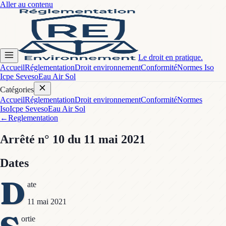
Aller au contenu
Le droit en pratique.
Accueil
Réglementation
Droit environnement
Conformité
Normes Iso
Icpe Seveso
Eau Air Sol
Catégories
Accueil
Réglementation
Droit environnement
Conformité
Normes
Iso
Icpe Seveso
Eau Air Sol
←
Reglementation
Arrêté
n° 10
du 11 mai 2021
Dates
D
ate
11 mai 2021
ortie