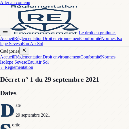
Aller au contenu
Le droit en pratique.
Accueil
Réglementation
Droit environnement
Conformité
Normes Iso
Icpe Seveso
Eau Air Sol
Catégories
Accueil
Réglementation
Droit environnement
Conformité
Normes
Iso
Icpe Seveso
Eau Air Sol
←
Reglementation
Décret
n° 1
du 29 septembre 2021
Dates
D
ate
29 septembre 2021
ortie