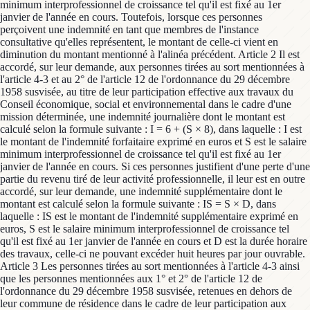
minimum interprofessionnel de croissance tel qu'il est fixé au 1er
janvier de l'année en cours. Toutefois, lorsque ces personnes
perçoivent une indemnité en tant que membres de l'instance
consultative qu'elles représentent, le montant de celle-ci vient en
diminution du montant mentionné à l'alinéa précédent. Article 2 Il est
accordé, sur leur demande, aux personnes tirées au sort mentionnées à
l'article 4-3 et au 2° de l'article 12 de l'ordonnance du 29 décembre
1958 susvisée, au titre de leur participation effective aux travaux du
Conseil économique, social et environnemental dans le cadre d'une
mission déterminée, une indemnité journalière dont le montant est
calculé selon la formule suivante : I = 6 + (S × 8), dans laquelle : I est
le montant de l'indemnité forfaitaire exprimé en euros et S est le salaire
minimum interprofessionnel de croissance tel qu'il est fixé au 1er
janvier de l'année en cours. Si ces personnes justifient d'une perte d'une
partie du revenu tiré de leur activité professionnelle, il leur est en outre
accordé, sur leur demande, une indemnité supplémentaire dont le
montant est calculé selon la formule suivante : IS = S × D, dans
laquelle : IS est le montant de l'indemnité supplémentaire exprimé en
euros, S est le salaire minimum interprofessionnel de croissance tel
qu'il est fixé au 1er janvier de l'année en cours et D est la durée horaire
des travaux, celle-ci ne pouvant excéder huit heures par jour ouvrable.
Article 3 Les personnes tirées au sort mentionnées à l'article 4-3 ainsi
que les personnes mentionnées aux 1° et 2° de l'article 12 de
l'ordonnance du 29 décembre 1958 susvisée, retenues en dehors de
leur commune de résidence dans le cadre de leur participation aux