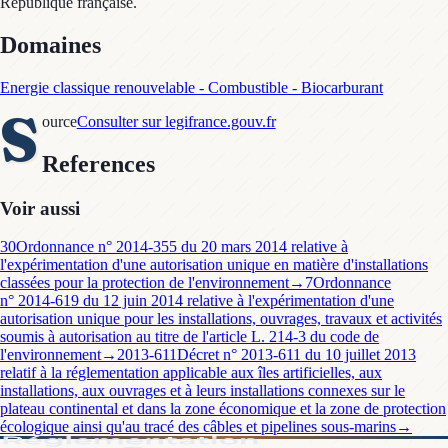
Domaines
Energie classique renouvelable - Combustible - Biocarburant
S
ource
Consulter sur legifrance.gouv.fr
References
Voir aussi
30
Ordonnance n° 2014-355 du 20 mars 2014 relative à
l'expérimentation d'une autorisation unique en matière d'installations
classées pour la protection de l'environnement
→
7
Ordonnance
n° 2014-619 du 12 juin 2014 relative à l'expérimentation d'une
autorisation unique pour les installations, ouvrages, travaux et activités
soumis à autorisation au titre de l'article L. 214-3 du code de
l'environnement
→
2013-611
Décret n° 2013-611 du 10 juillet 2013
relatif à la réglementation applicable aux îles artificielles, aux
installations, aux ouvrages et à leurs installations connexes sur le
plateau continental et dans la zone économique et la zone de protection
écologique ainsi qu'au tracé des câbles et pipelines sous-marins
→