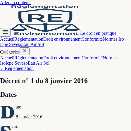
Aller au contenu
Le droit en pratique.
Accueil
Réglementation
Droit environnement
Conformité
Normes Iso
Icpe Seveso
Eau Air Sol
Catégories
Accueil
Réglementation
Droit environnement
Conformité
Normes
Iso
Icpe Seveso
Eau Air Sol
←
Reglementation
Décret
n° 1
du 8 janvier 2016
Dates
D
ate
8 janvier 2016
ortie