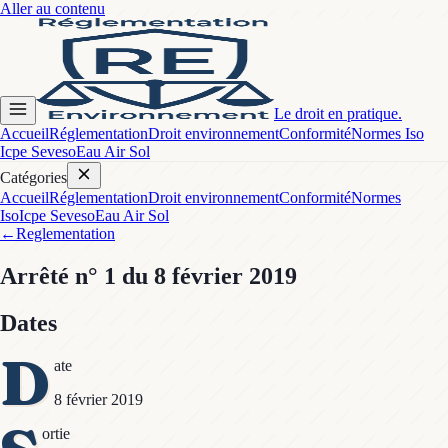
Aller au contenu
Le droit en pratique.
Accueil
Réglementation
Droit environnement
Conformité
Normes Iso
Icpe Seveso
Eau Air Sol
Catégories
Accueil
Réglementation
Droit environnement
Conformité
Normes
Iso
Icpe Seveso
Eau Air Sol
←
Reglementation
Arrêté
n° 1
du 8 février 2019
Dates
D
ate
8 février 2019
ortie