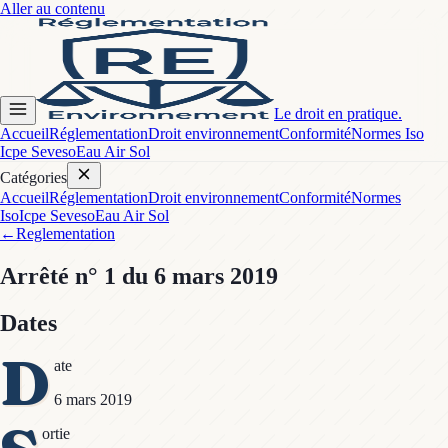
Aller au contenu
Le droit en pratique.
Accueil
Réglementation
Droit environnement
Conformité
Normes Iso
Icpe Seveso
Eau Air Sol
Catégories
Accueil
Réglementation
Droit environnement
Conformité
Normes
Iso
Icpe Seveso
Eau Air Sol
←
Reglementation
Arrêté
n° 1
du 6 mars 2019
Dates
D
ate
6 mars 2019
ortie