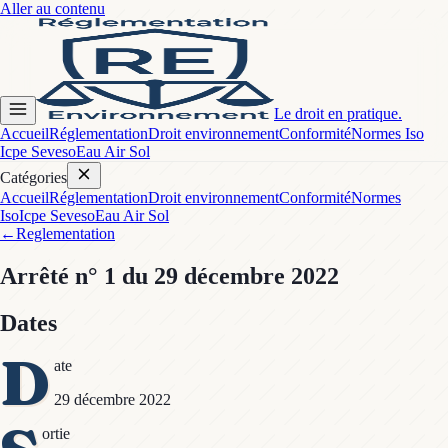
Aller au contenu
Le droit en pratique.
Accueil
Réglementation
Droit environnement
Conformité
Normes Iso
Icpe Seveso
Eau Air Sol
Catégories
Accueil
Réglementation
Droit environnement
Conformité
Normes
Iso
Icpe Seveso
Eau Air Sol
←
Reglementation
Arrêté
n° 1
du 29 décembre 2022
Dates
D
ate
29 décembre 2022
ortie