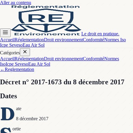
Aller au contenu
Le droit en pratique.
Accueil
Réglementation
Droit environnement
Conformité
Normes Iso
Icpe Seveso
Eau Air Sol
Catégories
Accueil
Réglementation
Droit environnement
Conformité
Normes
Iso
Icpe Seveso
Eau Air Sol
←
Reglementation
Décret
n° 2017-1673
du 8 décembre 2017
Dates
D
ate
8 décembre 2017
ortie