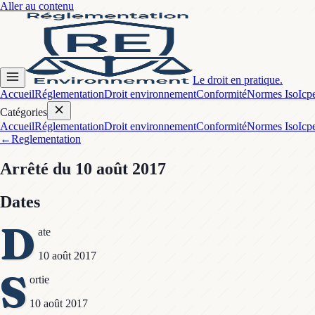
Aller au contenu
Le droit en pratique.
Accueil
Réglementation
Droit environnement
Conformité
Normes Iso
Icp
Catégories
Accueil
Réglementation
Droit environnement
Conformité
Normes Iso
Icp
←
Reglementation
Arrêté
du 10 août 2017
Dates
D
ate
10 août 2017
S
ortie
10 août 2017