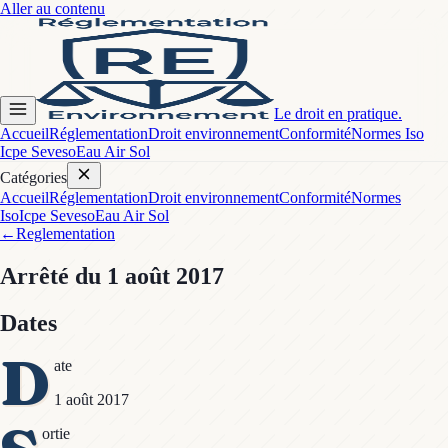
Aller au contenu
Le droit en pratique.
Accueil
Réglementation
Droit environnement
Conformité
Normes Iso
Icpe Seveso
Eau Air Sol
Catégories
Accueil
Réglementation
Droit environnement
Conformité
Normes
Iso
Icpe Seveso
Eau Air Sol
←
Reglementation
Arrêté
du 1 août 2017
Dates
D
ate
1 août 2017
ortie