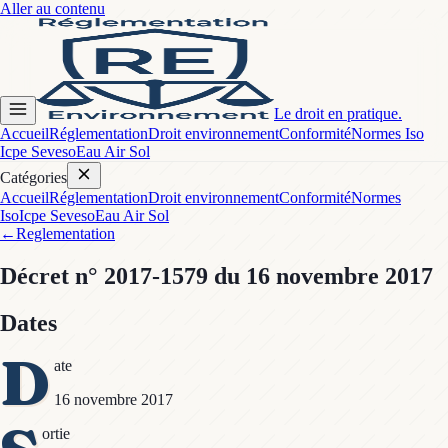
Aller au contenu
Le droit en pratique.
Accueil
Réglementation
Droit environnement
Conformité
Normes Iso
Icpe Seveso
Eau Air Sol
Catégories
Accueil
Réglementation
Droit environnement
Conformité
Normes
Iso
Icpe Seveso
Eau Air Sol
←
Reglementation
Décret
n° 2017-1579
du 16 novembre 2017
Dates
D
ate
16 novembre 2017
ortie