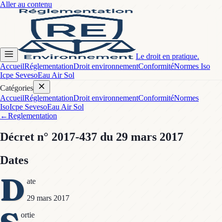
Aller au contenu
Le droit en pratique.
Accueil
Réglementation
Droit environnement
Conformité
Normes Iso
Icpe Seveso
Eau Air Sol
Catégories
Accueil
Réglementation
Droit environnement
Conformité
Normes
Iso
Icpe Seveso
Eau Air Sol
←
Reglementation
Décret
n° 2017-437
du 29 mars 2017
Dates
D
ate
29 mars 2017
ortie