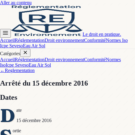
Aller au contenu
Le droit en pratique.
Accueil
Réglementation
Droit environnement
Conformité
Normes Iso
Icpe Seveso
Eau Air Sol
Catégories
Accueil
Réglementation
Droit environnement
Conformité
Normes
Iso
Icpe Seveso
Eau Air Sol
←
Reglementation
Arrêté
du 15 décembre 2016
Dates
D
ate
15 décembre 2016
ortie