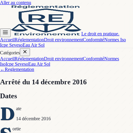
Aller au contenu
Le droit en pratique.
Accueil
Réglementation
Droit environnement
Conformité
Normes Iso
Icpe Seveso
Eau Air Sol
Catégories
Accueil
Réglementation
Droit environnement
Conformité
Normes
Iso
Icpe Seveso
Eau Air Sol
←
Reglementation
Arrêté
du 14 décembre 2016
Dates
D
ate
14 décembre 2016
ortie