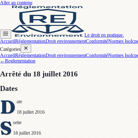
Aller au contenu
Le droit en pratique.
Accueil
Réglementation
Droit environnement
Conformité
Normes Iso
Icp
Catégories
Accueil
Réglementation
Droit environnement
Conformité
Normes Iso
Icp
←
Reglementation
Arrêté
du 18 juillet 2016
Dates
D
ate
18 juillet 2016
S
ortie
18 juillet 2016