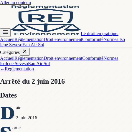
Aller au contenu
Le droit en pratique.
Accueil
Réglementation
Droit environnement
Conformité
Normes Iso
Icpe Seveso
Eau Air Sol
Catégories
Accueil
Réglementation
Droit environnement
Conformité
Normes
Iso
Icpe Seveso
Eau Air Sol
←
Reglementation
Arrêté
du 2 juin 2016
Dates
D
ate
2 juin 2016
ortie