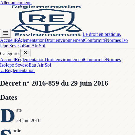
Aller au contenu
Le droit en pratique.
Accueil
Réglementation
Droit environnement
Conformité
Normes Iso
Icpe Seveso
Eau Air Sol
Catégories
Accueil
Réglementation
Droit environnement
Conformité
Normes
Iso
Icpe Seveso
Eau Air Sol
←
Reglementation
Décret
n° 2016-859
du 29 juin 2016
Dates
D
ate
29 juin 2016
ortie