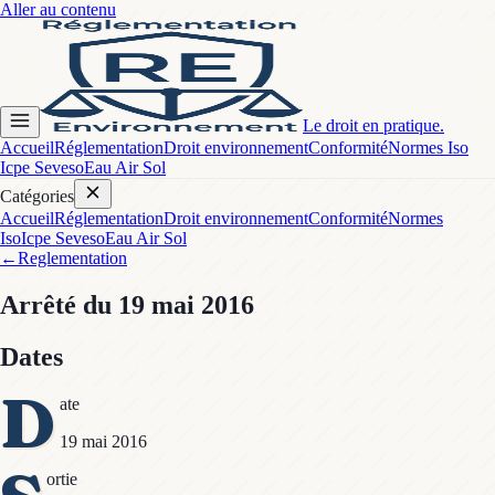
Aller au contenu
Le droit en pratique.
Accueil
Réglementation
Droit environnement
Conformité
Normes Iso
Icpe Seveso
Eau Air Sol
Catégories
Accueil
Réglementation
Droit environnement
Conformité
Normes
Iso
Icpe Seveso
Eau Air Sol
←
Reglementation
Arrêté
du 19 mai 2016
Dates
D
ate
19 mai 2016
ortie