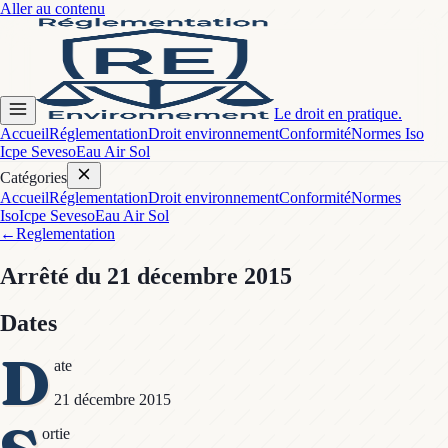
Aller au contenu
Le droit en pratique.
Accueil
Réglementation
Droit environnement
Conformité
Normes Iso
Icpe Seveso
Eau Air Sol
Catégories
Accueil
Réglementation
Droit environnement
Conformité
Normes
Iso
Icpe Seveso
Eau Air Sol
←
Reglementation
Arrêté
du 21 décembre 2015
Dates
D
ate
21 décembre 2015
ortie