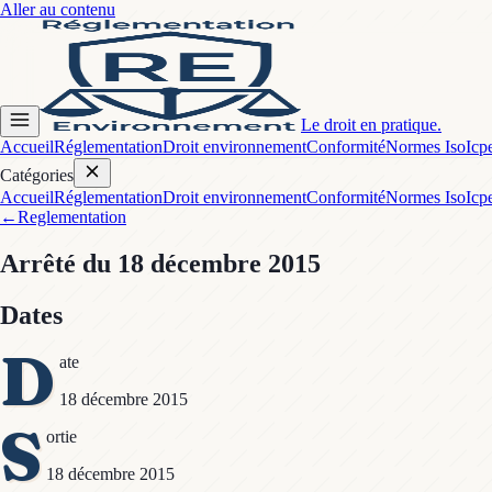
Aller au contenu
Le droit en pratique.
Accueil
Réglementation
Droit environnement
Conformité
Normes Iso
Icp
Catégories
Accueil
Réglementation
Droit environnement
Conformité
Normes Iso
Icp
←
Reglementation
Arrêté
du 18 décembre 2015
Dates
D
ate
18 décembre 2015
S
ortie
18 décembre 2015