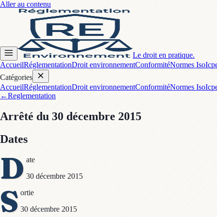
Aller au contenu
Le droit en pratique.
Accueil
Réglementation
Droit environnement
Conformité
Normes Iso
Icp
Catégories
Accueil
Réglementation
Droit environnement
Conformité
Normes Iso
Icp
←
Reglementation
Arrêté
du 30 décembre 2015
Dates
D
ate
30 décembre 2015
S
ortie
30 décembre 2015