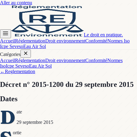
Aller au contenu
Le droit en pratique.
Accueil
Réglementation
Droit environnement
Conformité
Normes Iso
Icpe Seveso
Eau Air Sol
Catégories
Accueil
Réglementation
Droit environnement
Conformité
Normes
Iso
Icpe Seveso
Eau Air Sol
←
Reglementation
Décret
n° 2015-1200
du 29 septembre 2015
Dates
D
ate
29 septembre 2015
ortie