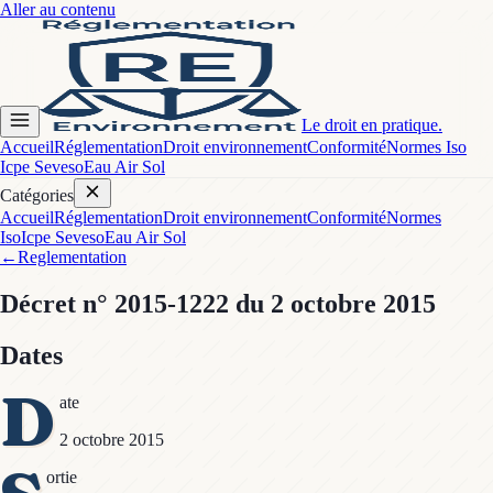
Aller au contenu
Le droit en pratique.
Accueil
Réglementation
Droit environnement
Conformité
Normes Iso
Icpe Seveso
Eau Air Sol
Catégories
Accueil
Réglementation
Droit environnement
Conformité
Normes
Iso
Icpe Seveso
Eau Air Sol
←
Reglementation
Décret
n° 2015-1222
du 2 octobre 2015
Dates
D
ate
2 octobre 2015
ortie