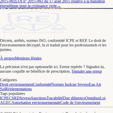
2015-992
LOI n° 2015-992 du 17 août 2015 relative à la transition
énergétique pour la croissance verte
→
Décrets, arrêtés, normes ISO, conformité ICPE et REP. Le droit de
l'environnement décrypté, lu et traduit pour les professionnels et les
juristes.
À propos
Mentions légales
La précision n'est pas optionnelle ici. Erreur repérée ? Signalez-la,
aucune coquille ne bénéficie de prescription.
Signaler une erreur
Catégories
Droit environnement
Conformité
Normes Iso
Icpe Seveso
Eau Air
Sol
Réglementations
Tags populaires
ICPE
CSRD
Seveso
Sanctions
Traçabilité
Due diligence
Omnibus
Loi
AGEC
Autorisation environnementale
Code de l'environnement