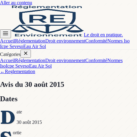
Aller au contenu
Le droit en pratique.
Accueil
Réglementation
Droit environnement
Conformité
Normes Iso
Icpe Seveso
Eau Air Sol
Catégories
Accueil
Réglementation
Droit environnement
Conformité
Normes
Iso
Icpe Seveso
Eau Air Sol
←
Reglementation
Avis
du 30 août 2015
Dates
D
ate
30 août 2015
ortie