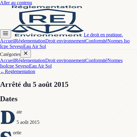
Aller au contenu
Le droit en pratique.
Accueil
Réglementation
Droit environnement
Conformité
Normes Iso
Icpe Seveso
Eau Air Sol
Catégories
Accueil
Réglementation
Droit environnement
Conformité
Normes
Iso
Icpe Seveso
Eau Air Sol
←
Reglementation
Arrêté
du 5 août 2015
Dates
D
ate
5 août 2015
ortie