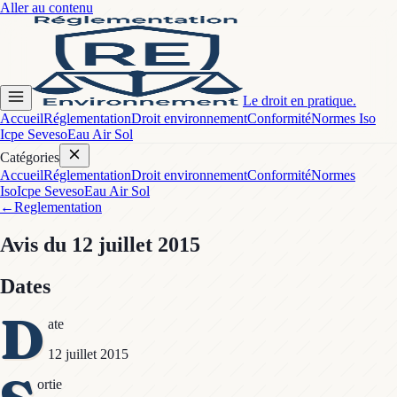
Aller au contenu
Le droit en pratique.
Accueil
Réglementation
Droit environnement
Conformité
Normes Iso
Icpe Seveso
Eau Air Sol
Catégories
Accueil
Réglementation
Droit environnement
Conformité
Normes
Iso
Icpe Seveso
Eau Air Sol
←
Reglementation
Avis
du 12 juillet 2015
Dates
D
ate
12 juillet 2015
ortie