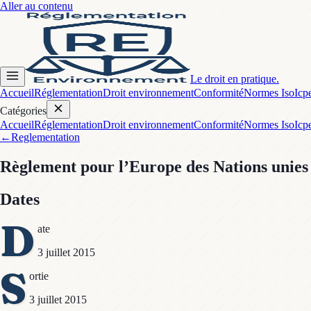
Aller au contenu
Le droit en pratique.
Accueil
Réglementation
Droit environnement
Conformité
Normes Iso
Icp
Catégories
Accueil
Réglementation
Droit environnement
Conformité
Normes Iso
Icp
←
Reglementation
Règlement pour l’Europe des Nations uni
Dates
D
ate
3 juillet 2015
S
ortie
3 juillet 2015