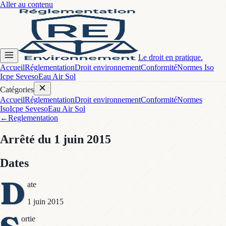
Aller au contenu
Le droit en pratique.
Accueil
Réglementation
Droit environnement
Conformité
Normes Iso
Icpe Seveso
Eau Air Sol
Catégories
Accueil
Réglementation
Droit environnement
Conformité
Normes
Iso
Icpe Seveso
Eau Air Sol
←
Reglementation
Arrêté
du 1 juin 2015
Dates
D
ate
1 juin 2015
ortie