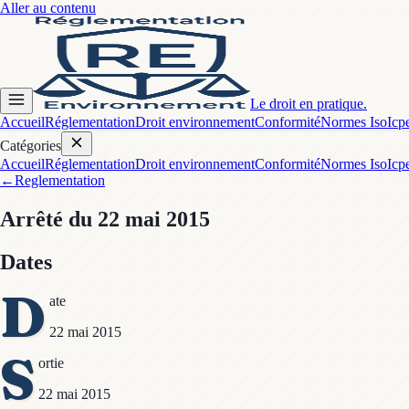
Aller au contenu
Le droit en pratique.
Accueil
Réglementation
Droit environnement
Conformité
Normes Iso
Icp
Catégories
Accueil
Réglementation
Droit environnement
Conformité
Normes Iso
Icp
←
Reglementation
Arrêté
du 22 mai 2015
Dates
D
ate
22 mai 2015
S
ortie
22 mai 2015