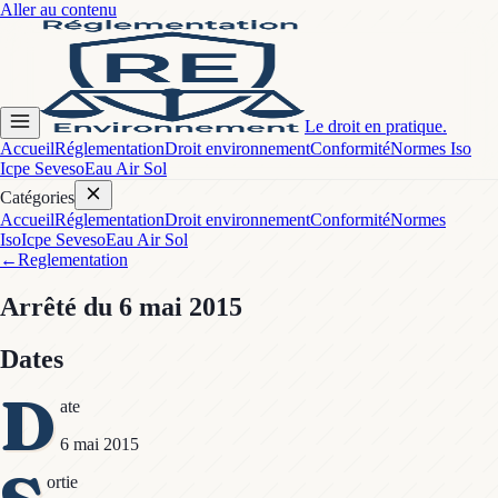
Aller au contenu
Le droit en pratique.
Accueil
Réglementation
Droit environnement
Conformité
Normes Iso
Icpe Seveso
Eau Air Sol
Catégories
Accueil
Réglementation
Droit environnement
Conformité
Normes
Iso
Icpe Seveso
Eau Air Sol
←
Reglementation
Arrêté
du 6 mai 2015
Dates
D
ate
6 mai 2015
ortie