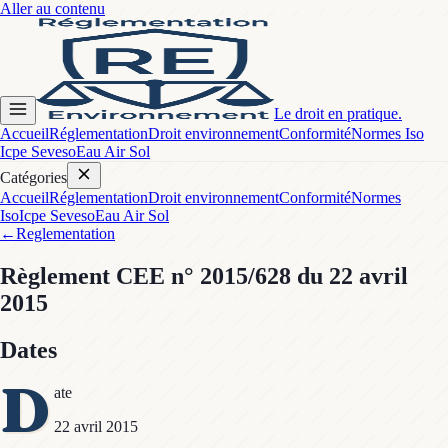
Aller au contenu
Le droit en pratique.
Accueil
Réglementation
Droit environnement
Conformité
Normes Iso
Icpe Seveso
Eau Air Sol
Catégories
Accueil
Réglementation
Droit environnement
Conformité
Normes
Iso
Icpe Seveso
Eau Air Sol
←
Reglementation
Règlement CEE
n° 2015/628
du 22 avril
2015
Dates
D
ate
22 avril 2015