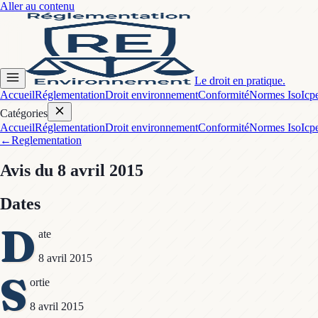
Aller au contenu
Le droit en pratique.
Accueil
Réglementation
Droit environnement
Conformité
Normes Iso
Icp
Catégories
Accueil
Réglementation
Droit environnement
Conformité
Normes Iso
Icp
←
Reglementation
Avis
du 8 avril 2015
Dates
D
ate
8 avril 2015
S
ortie
8 avril 2015