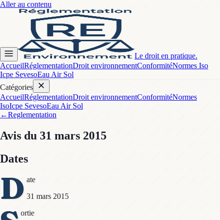
Aller au contenu
Le droit en pratique.
Accueil
Réglementation
Droit environnement
Conformité
Normes Iso
Icpe Seveso
Eau Air Sol
Catégories
Accueil
Réglementation
Droit environnement
Conformité
Normes
Iso
Icpe Seveso
Eau Air Sol
←
Reglementation
Avis
du 31 mars 2015
Dates
D
ate
31 mars 2015
ortie