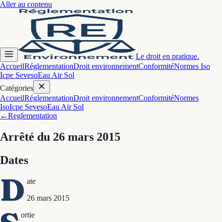
Aller au contenu
Le droit en pratique.
Accueil
Réglementation
Droit environnement
Conformité
Normes Iso
Icpe Seveso
Eau Air Sol
Catégories
Accueil
Réglementation
Droit environnement
Conformité
Normes
Iso
Icpe Seveso
Eau Air Sol
←
Reglementation
Arrêté
du 26 mars 2015
Dates
D
ate
26 mars 2015
ortie