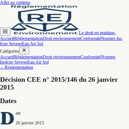
Aller au contenu
Le droit en pratique.
Accueil
Réglementation
Droit environnement
Conformité
Normes Iso
Icpe Seveso
Eau Air Sol
Catégories
Accueil
Réglementation
Droit environnement
Conformité
Normes
Iso
Icpe Seveso
Eau Air Sol
←
Reglementation
Décision CEE
n° 2015/146
du 26 janvier
2015
Dates
D
ate
26 janvier 2015