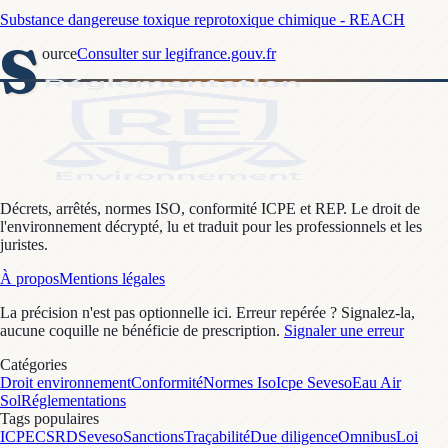
Substance dangereuse toxique reprotoxique chimique - REACH
S
ource
Consulter sur legifrance.gouv.fr
Décrets, arrêtés, normes ISO, conformité ICPE et REP. Le droit de
l'environnement décrypté, lu et traduit pour les professionnels et les
juristes.
À propos
Mentions légales
La précision n'est pas optionnelle ici. Erreur repérée ? Signalez-la,
aucune coquille ne bénéficie de prescription.
Signaler une erreur
Catégories
Droit environnement
Conformité
Normes Iso
Icpe Seveso
Eau Air
Sol
Réglementations
Tags populaires
ICPE
CSRD
Seveso
Sanctions
Traçabilité
Due diligence
Omnibus
Loi