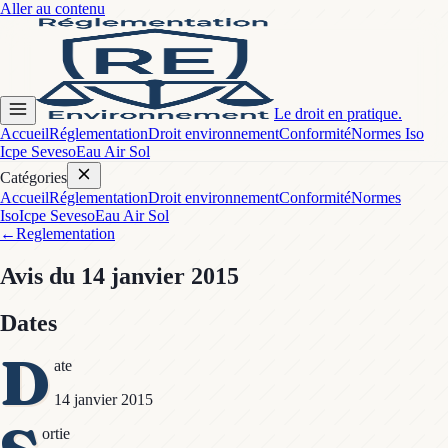
Aller au contenu
Le droit en pratique.
Accueil
Réglementation
Droit environnement
Conformité
Normes Iso
Icpe Seveso
Eau Air Sol
Catégories
Accueil
Réglementation
Droit environnement
Conformité
Normes
Iso
Icpe Seveso
Eau Air Sol
←
Reglementation
Avis
du 14 janvier 2015
Dates
D
ate
14 janvier 2015
ortie