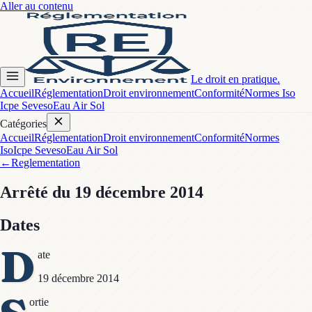
Aller au contenu
Le droit en pratique.
Accueil
Réglementation
Droit environnement
Conformité
Normes Iso
Icpe Seveso
Eau Air Sol
Catégories
Accueil
Réglementation
Droit environnement
Conformité
Normes
Iso
Icpe Seveso
Eau Air Sol
←
Reglementation
Arrêté
du 19 décembre 2014
Dates
D
ate
19 décembre 2014
ortie