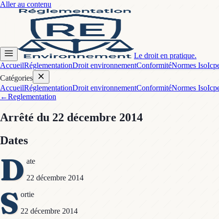
Aller au contenu
Le droit en pratique.
Accueil
Réglementation
Droit environnement
Conformité
Normes Iso
Icp
Catégories
Accueil
Réglementation
Droit environnement
Conformité
Normes Iso
Icp
←
Reglementation
Arrêté
du 22 décembre 2014
Dates
D
ate
22 décembre 2014
S
ortie
22 décembre 2014