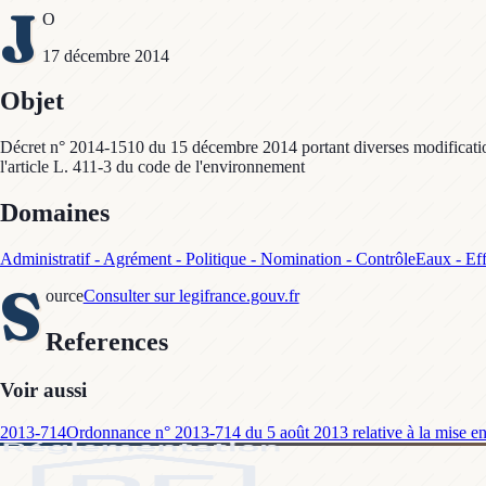
J
O
17 décembre 2014
Objet
Décret n° 2014-1510 du 15 décembre 2014 portant diverses modifications
l'article L. 411-3 du code de l'environnement
Domaines
Administratif - Agrément - Politique - Nomination - Contrôle
Eaux - Eff
S
ource
Consulter sur legifrance.gouv.fr
References
Voir aussi
2013-714
Ordonnance n° 2013-714 du 5 août 2013 relative à la mise en œ