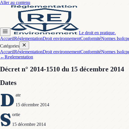
Aller au contenu
Le droit en pratique.
Accueil
Réglementation
Droit environnement
Conformité
Normes Iso
Icp
Catégories
Accueil
Réglementation
Droit environnement
Conformité
Normes Iso
Icp
←
Reglementation
Décret
n° 2014-1510
du 15 décembre 2014
Dates
D
ate
15 décembre 2014
S
ortie
15 décembre 2014