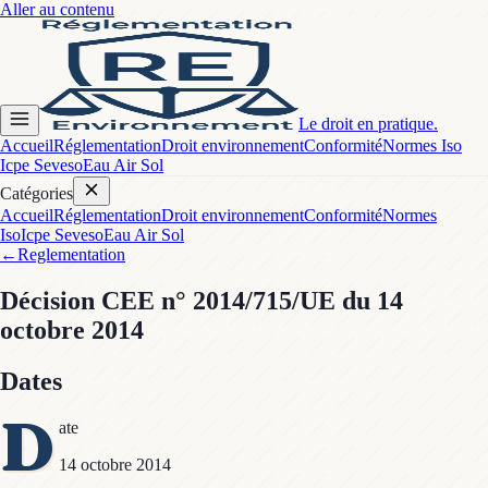
Aller au contenu
Le droit en pratique.
Accueil
Réglementation
Droit environnement
Conformité
Normes Iso
Icpe Seveso
Eau Air Sol
Catégories
Accueil
Réglementation
Droit environnement
Conformité
Normes
Iso
Icpe Seveso
Eau Air Sol
←
Reglementation
Décision CEE
n° 2014/715/UE
du 14
octobre 2014
Dates
D
ate
14 octobre 2014