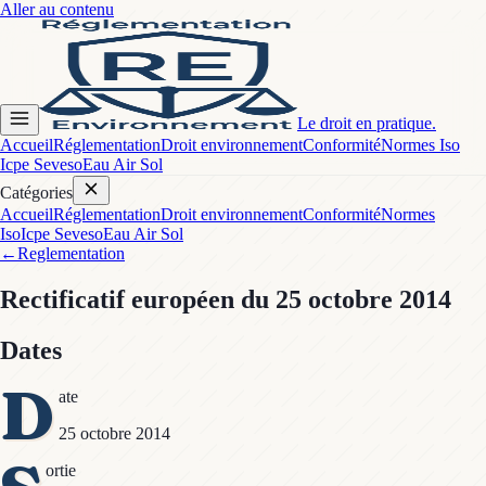
Aller au contenu
Le droit en pratique.
Accueil
Réglementation
Droit environnement
Conformité
Normes Iso
Icpe Seveso
Eau Air Sol
Catégories
Accueil
Réglementation
Droit environnement
Conformité
Normes
Iso
Icpe Seveso
Eau Air Sol
←
Reglementation
Rectificatif européen
du 25 octobre 2014
Dates
D
ate
25 octobre 2014
ortie