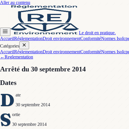
Aller au contenu
Le droit en pratique.
Accueil
Réglementation
Droit environnement
Conformité
Normes Iso
Icp
Catégories
Accueil
Réglementation
Droit environnement
Conformité
Normes Iso
Icp
←
Reglementation
Arrêté
du 30 septembre 2014
Dates
D
ate
30 septembre 2014
S
ortie
30 septembre 2014