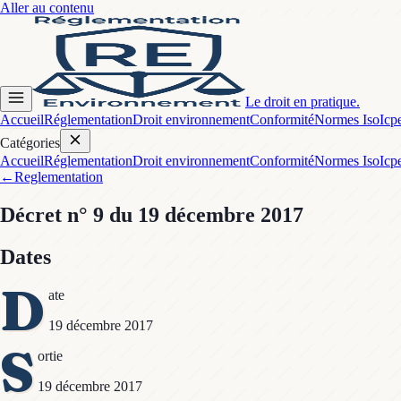
Aller au contenu
Le droit en pratique.
Accueil
Réglementation
Droit environnement
Conformité
Normes Iso
Icp
Catégories
Accueil
Réglementation
Droit environnement
Conformité
Normes Iso
Icp
←
Reglementation
Décret
n° 9
du 19 décembre 2017
Dates
D
ate
19 décembre 2017
S
ortie
19 décembre 2017