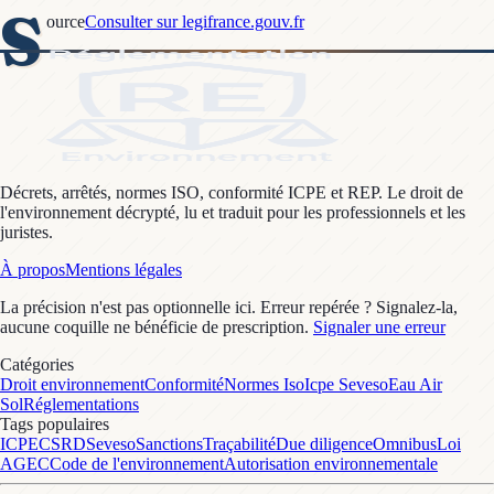
S
ource
Consulter sur legifrance.gouv.fr
Décrets, arrêtés, normes ISO, conformité ICPE et REP. Le droit de
l'environnement décrypté, lu et traduit pour les professionnels et les
juristes.
À propos
Mentions légales
La précision n'est pas optionnelle ici. Erreur repérée ? Signalez-la,
aucune coquille ne bénéficie de prescription.
Signaler une erreur
Catégories
Droit environnement
Conformité
Normes Iso
Icpe Seveso
Eau Air
Sol
Réglementations
Tags populaires
ICPE
CSRD
Seveso
Sanctions
Traçabilité
Due diligence
Omnibus
Loi
AGEC
Code de l'environnement
Autorisation environnementale