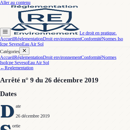
Aller au contenu
Le droit en pratique.
Accueil
Réglementation
Droit environnement
Conformité
Normes Iso
Icpe Seveso
Eau Air Sol
Catégories
Accueil
Réglementation
Droit environnement
Conformité
Normes
Iso
Icpe Seveso
Eau Air Sol
←
Reglementation
Arrêté
n° 9
du 26 décembre 2019
Dates
D
ate
26 décembre 2019
ortie