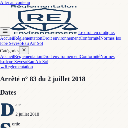
Aller au contenu
Le droit en pratique.
Accueil
Réglementation
Droit environnement
Conformité
Normes Iso
Icpe Seveso
Eau Air Sol
Catégories
Accueil
Réglementation
Droit environnement
Conformité
Normes
Iso
Icpe Seveso
Eau Air Sol
←
Reglementation
Arrêté
n° 83
du 2 juillet 2018
Dates
D
ate
2 juillet 2018
ortie