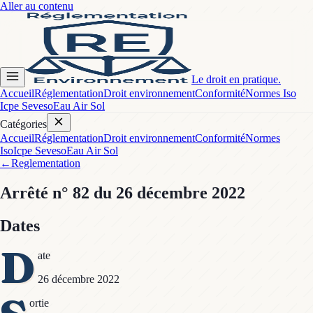
Aller au contenu
Le droit en pratique.
Accueil
Réglementation
Droit environnement
Conformité
Normes Iso
Icpe Seveso
Eau Air Sol
Catégories
Accueil
Réglementation
Droit environnement
Conformité
Normes
Iso
Icpe Seveso
Eau Air Sol
←
Reglementation
Arrêté
n° 82
du 26 décembre 2022
Dates
D
ate
26 décembre 2022
ortie