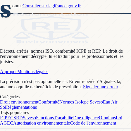
S
ource
Consulter sur legifrance.gouv.fr
Décrets, arrêtés, normes ISO, conformité ICPE et REP. Le droit de
l'environnement décrypté, lu et traduit pour les professionnels et les
juristes.
À propos
Mentions légales
La précision n'est pas optionnelle ici. Erreur repérée ? Signalez-la,
aucune coquille ne bénéficie de prescription.
Signaler une erreur
Catégories
Droit environnement
Conformité
Normes Iso
Icpe Seveso
Eau Air
Sol
Réglementations
Tags populaires
ICPE
CSRD
Seveso
Sanctions
Traçabilité
Due diligence
Omnibus
Loi
AGEC
Autorisation environnementale
Code de l'environnement