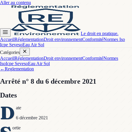
Aller au contenu
Le droit en pratique.
Accueil
Réglementation
Droit environnement
Conformité
Normes Iso
Icpe Seveso
Eau Air Sol
Catégories
Accueil
Réglementation
Droit environnement
Conformité
Normes
Iso
Icpe Seveso
Eau Air Sol
←
Reglementation
Arrêté
n° 8
du 6 décembre 2021
Dates
D
ate
6 décembre 2021
ortie