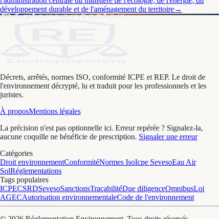
l'administration centrale du ministère de l'écologie, de l'énergie, du
développement durable et de l'aménagement du territoire
→
Décrets, arrêtés, normes ISO, conformité ICPE et REP. Le droit de
l'environnement décrypté, lu et traduit pour les professionnels et les
juristes.
À propos
Mentions légales
La précision n'est pas optionnelle ici. Erreur repérée ? Signalez-la,
aucune coquille ne bénéficie de prescription.
Signaler une erreur
Catégories
Droit environnement
Conformité
Normes Iso
Icpe Seveso
Eau Air
Sol
Réglementations
Tags populaires
ICPE
CSRD
Seveso
Sanctions
Traçabilité
Due diligence
Omnibus
Loi
AGEC
Autorisation environnementale
Code de l'environnement
©
2026
Réglementation Environnement
. Tous droits réservés.