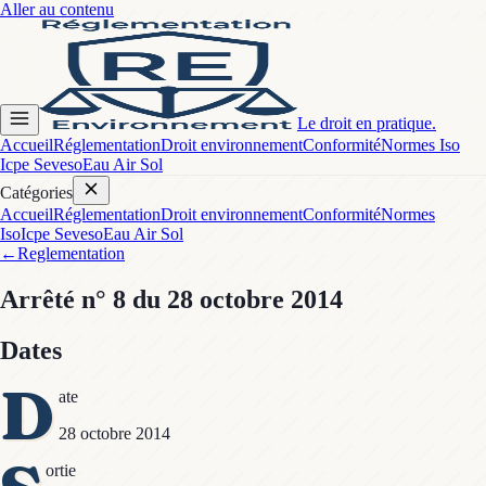
Aller au contenu
Le droit en pratique.
Accueil
Réglementation
Droit environnement
Conformité
Normes Iso
Icpe Seveso
Eau Air Sol
Catégories
Accueil
Réglementation
Droit environnement
Conformité
Normes
Iso
Icpe Seveso
Eau Air Sol
←
Reglementation
Arrêté
n° 8
du 28 octobre 2014
Dates
D
ate
28 octobre 2014
ortie